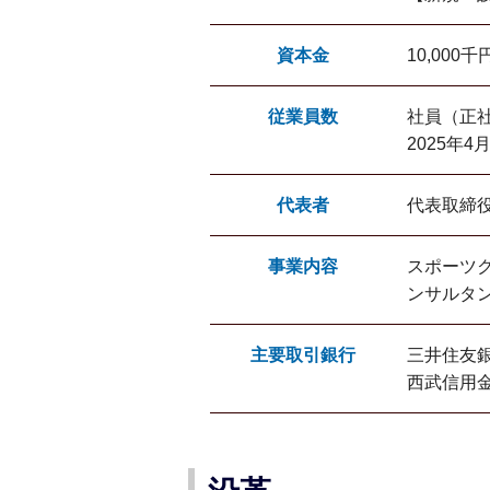
資本金
10,000千
従業員数
社員（正社
2025年4
代表者
代表取締
事業内容
スポーツ
ンサルタ
主要取引銀行
三井住友
西武信用