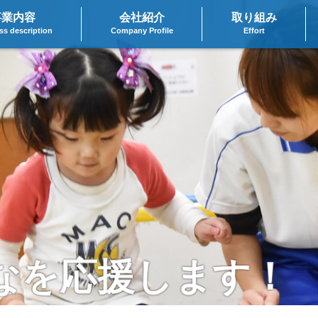
事業内容
会社紹介
取り組み
ss description
Company Profile
Effort
なを応援します！