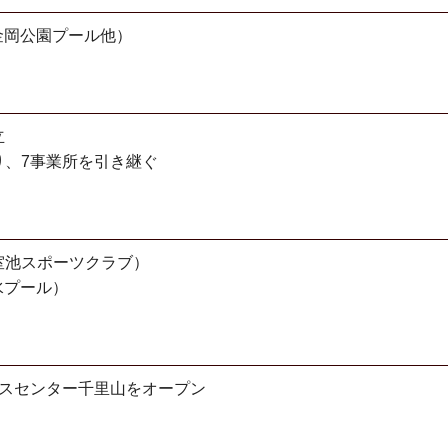
金岡公園プール他）
立
り、7事業所を引き継ぐ
室池スポーツクラブ）
水プール）
ビスセンター千里山をオープン